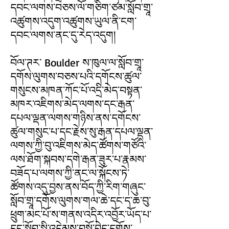
དབང་ལགས་བཅས་ལོ་གཅིག་ཙམ་སློབ་གྲཱ་
འཚུགས་འདུག་འཚུགས་ཡུལ་ནི་ངག་
དབང་ལགས་ནང་དུ་རེད་འདུག།
བོལ་ཊར་ Boulder ས་ཁུལ་ལ་སློབ་གྲཱ་
དགོས་ལུགས་བཅས་པའི་དགོངས་ཚུལ་
གསུངས་མཁན་ཀོང་པོ་འདྲི་མེད་བསྟན་
མཁར་འཇིགས་མེད་ལགས་དང་རྒན་
དཔལ་ལྡན་ལགས་གཉིས་ནས་དགོངས་
ཚུལ་གསུང་པ་དང་རྗེས་སུ་རྒན་དཔལ་ལྡན་
ལགས་ཀྱི་བུ་འཇིགས་མེད་ཚོགས་གཙོའི་
ལས་ཐོག་སྐབས་དགེ་རྒན་ཟུར་པ་རྣམས་
བཟོད་པ་ལགས་ཀྱི་ནང་ལ་སྐོངས་ཏེ་
ཚོགས་འདུ་བྱས་ནས་བོད་ཀྱི་རིག་གཞུང་
སློབ་གྲཱ་དགོས་ལུགས་གལ་ཆེ་དང་ད་ཆ་བུ་
ཕྲུག་མང་པོ་ས་གནས་འདིར་འབྱོར་ཡོད་པ་
དང་སློབ་སྤྱི་འདེམས་བསྐོ་བྱེད་དགོས་