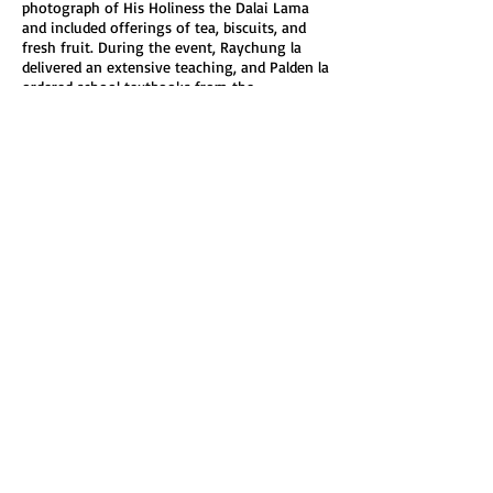
photograph of His Holiness the Dalai Lama
and included offerings of tea, biscuits, and
fresh fruit. During the event, Raychung la
delivered an extensive teaching, and Palden la
ordered school textbooks from the
Department of Education, Dharamsala, with
all associated costs covered by a benefactor.
Kongpo Drime Tsemkhar Jigme played a key
role in securing a suitable location for the
school, ultimately identifying a Christian
church facility where classes could be held. At
the time of its formal establishment, the
teaching staff included Wangchuk la (former
General Secretary), Palden la, Paljor la, Kongpo
Jigme la, Ngawang Sherab la, Ngawang
Thardo la, Dolma la, Nyima Dolma la, Tenzin
Jigme la, Tenzin Namdrol la, and Kelsang la.
Student enrollment ranged from
approximately 25 to 45 students.
Growth and Leadership
Gen Dickyi Dolkar la initially served as the
school’s accountant and later assumed the
role of principal, a position she held for
approximately 12 years. Under her leadership,