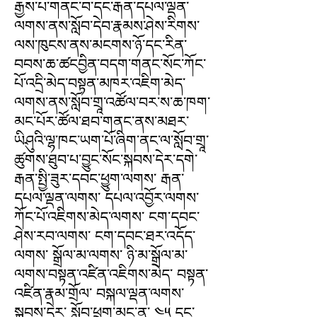
རྒྱས་པ་གནང་བ་དང་རྒན་དཔལ་ལྡན་
ལགས་ནས་སློབ་དེབ་རྣམས་ཤེས་རིགས་
ལས་ཁུངས་ནས་མངགས་ཉོ་དང་རིན་
བབས་ཆ་ཚངབྱིན་བདག་གནང་སོང་ཀོང་
པོ་འདྲི་མེད་བསྟན་མཁར་འཇིག་མེད་
ལགས་ནས་སློབ་གྲཱ་འཚོལ་བར་ས་ཆ་ཁག་
མང་པོར་ཚོལ་ཐབ་གནང་ནས་མཐར་
ཡིཤུའི་ལྷ་ཁང་ཡག་པོ་ཞིག་ནང་ལ་སློབ་གྲཱ་
ཚུགས་ཐུབ་པ་བྱུང་སོང་སྐབས་དེར་དགེ་
རྒན་སྤྱི་ཟུར་དབང་ཕྱུག་ལགས་ རྒན་
དཔལ་ལྡན་ལགས་ དཔལ་འབྱོར་ལགས་
ཀོང་པོ་འཇིགས་མེད་ལགས་ ངག་དབང་
ཤེས་རབ་ལགས་ ངག་དབང་ཐར་འདོད་
ལགས་ སྒྲོལ་མ་ལགས་ ཉི་མ་སྒྲོལ་མ་
ལགས་བསྟན་འཛིན་འཇིགས་མེད་ བསྟན་
འཛིན་རྣམ་གྲོལ་ བསྐལ་ལྡན་ལགས་
སྐབས་དེར་ སློབ་ཕྲུག་མང་ན་ ༤༥ དང་