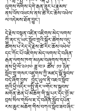
ལུགས་སོགས་དགེ་རྒན་ཟུར་པ་རྣམས་
ནས་འོས་འཕངས་ནས་ཚེ་རིང་ཆོས་འཕེལ་
ལ་འདེམས་ཐོན་བྱུང་།
དེ་རྗེས་བསྟན་འཛིན་འཇིགས་མེད་ལགས་
ཀྱི་ནང་དུ་ཡང་སློབ་གྲའི་སྐོར་ཚོགས་འདུ་
ཚོགས་པ་རེད་དེ་རྗེས་ཚེ་རིང་ཆོས་འཕེལ་
དང་ཀོང་པོ་འཇིགས་མེད་ལགས་དེ་བཞིན་
རྒན་ལགས་ཁག་མཉམ་བཞུགས་གནང་
ནས་ཕྱི་ལོ་༢༠༡༠ ཟླ་བ་༩ ཚེས་ ༡༡ ཉིན་
སློབ་གྲཱ་གསར་འཛུགས་ཀྱི་མཛད་སྒོ་སྟབས་
བདེ་ཞིག་བྱས་ བྱེད་ཡུལ་ནི་འཇའ་སློབ་
གྲའི་ཕྱི་འདིར་༧སྤྱི་ནོར་༧གོང་ས་སྐྱབས་
མགོན་ཆེན་པོ་མཆོག་གི་སྐུ་པར་དང་གྲོ་མ་
བྲས་སིལ་གསོལ་ཇ་དེ་བཞིན་སློབ་དཔོན་
རས་ཆུང་མཆོག་གིས་བཀའ་སློབ་ཟབ་ཞིང་