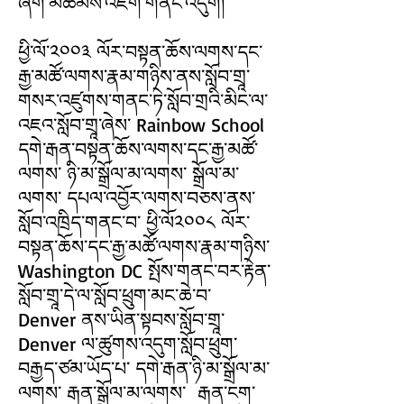
ཞིག་མཚམས་འཇོག་གནང་འདུག།
ཕྱི་ལོ་༢༠༠༣ ལོར་བསྟན་ཆོས་ལགས་དང་
རྒྱ་མཚོ་ལགས་རྣམ་གཉིས་ནས་སློབ་གྲཱ་
གསར་འཛུགས་གནང་ཏེ་སློབ་གྲའི་མིང་ལ་
འཇའ་སློབ་གྲཱ་ཞེས་ Rainbow School ​
དགེ་རྒན་བསྟན་ཆོས་ལགས་དང་རྒྱ་མཚོ་
ལགས་ ཉི་མ་སྒྲོལ་མ་ལགས་ སྒྲོལ་མ་
ལགས་ དཔལ་འབྱོར་ལགས་བཅས་ནས་
སློབ་འཁྲིད་གནང་བ་ ཕྱི་ལོ༢༠༠༨ ལོར་
བསྟན་ཆོས་དང་རྒྱ་མཚོ་ལགས་རྣམ་གཉིས་
Washington DC སྤོས་གནང་བར་རྟེན་
སློབ་གྲཱ་དེ་ལ་སློབ་ཕྲུག་མང་ཆེ་བ་
Denver ནས་ཡིན་སྟབས་སློབ་གྲཱ་
Denver ལ་ཚུགས་འདུག་སློབ་ཕྲུག་
བརྒྱད་ཙམ་ཡོད་པ་ དགེ་རྒན་ཉི་མ་སྒྲོལ་མ་
ལགས་ རྒན་སྒྲོལ་མ་ལགས་ རྒན་ངག་