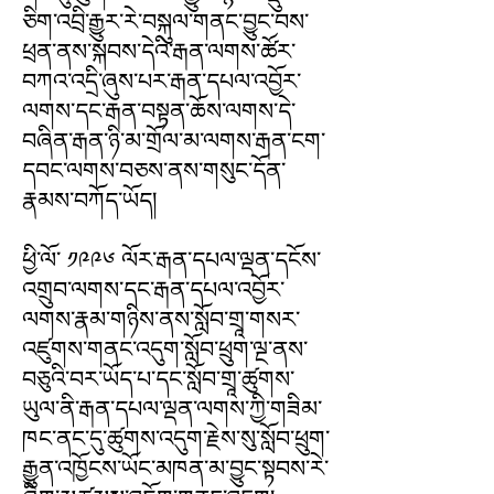
ཅིག་འབྲི་རྒྱུར་རེ་བསྐུལ་གནང་བྱུང་བས་
ཕྲན་ནས་སྐབས་དེའི་རྒན་ལགས་ཚོར་
བཀའ་འདྲི་ཞུས་པར་རྒན་དཔལ་འབྱོར་
ལགས་དང་རྒན་བསྟན་ཆོས་ལགས་དེ་
བཞིན་རྒན་ཉི་མ་གྲོལ་མ་ལགས་རྒན་ངག་
དབང་ལགས་བཅས་ནས་གསུང་དོན་
རྣམས་བཀོད་ཡོད།
ཕྱི་ལོ་ ༡༩༩༦ ལོར་རྒན་དཔལ་ལྡན་དངོས་
འགྲུབ་ལགས་དང་རྒན་དཔལ་འབྱོར་
ལགས་རྣམ་གཉིས་ནས་སློབ་གྲཱ་གསར་
འཛུགས་གནང་འདུག་སློབ་ཕྲུག་ལྔ་ནས་
བཅུའི་བར་ཡོད་པ་དང་སློབ་གྲཱ་ཚུགས་
ཡུལ་ནི་རྒན་དཔལ་ལྡན་ལགས་ཀྱི་གཟིམ་
ཁང་ནང་དུ་ཚུགས་འདུག་རྗེས་སུ་སློབ་ཕྲུག་
རྒྱུན་འཁྱོངས་ཡོང་མཁན་མ་བྱུང་སྟབས་རེ་