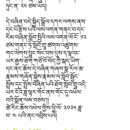
ཉུང་ན་ ༢༥ ཙམ་ཡོད།
དེ་བཞིན་བདེ་སྐྱིད་སྒྲོལ་དཀར་ལགས་ནས་
དང་པོ་རྩིས་པའི་ལས་འགན་གནང་བ་དང་
རིམ་བཞིན་སློབ་སྤྱིའི་ལས་འགན་ལོ་ངོ་ ༡༢
ཙམ་གནང་ཏེ་སློབ་གྲཱ་ཚགས་འཚུགས་
གང་ལེགས་བྱུང་སོང་བས་དུས་ད་ལྟའང་
ཡར་རྒྱས་ཐོག་གཙོ་བོ་བོད་ཀྱི་སྐད་ཡིག་
དང་ནང་ཆོས་དེ་བཞིན་གཞས་སྣ་རོལ་ཆ་
རྣམས་གཞོན་སྐྱེས་རྣམས་ལ་སློབ་སྦྱོང་
སྤྲོས་དང་སྤྲོས་བཞིན་པའི་ཐོག་སློབ་གྲཱ་འདི་
ཡར་ངོའི་ཟླ་ལྟར་གོང་ནས་གོང་དུ་འཕེལ་
བའི་སྨོན་ལམ་བཅས་།།
ཚེ་རིང་ཆོས་འཕེལ་གྱིས་ཕྱི་ལོ་ ༢༠༢༥ ཟླ་
བ་ ༤ པའི་ནང་འབྲིས་པའོ།​​​​