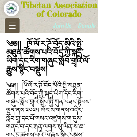
Tibetan Association
of Colorado
Join Us
Donate
༄༅།། ཁོ་ལོ་ར་ཌོ་བོད་མིའི་སྤྱི་
མཐུན་ཚོགས་པའི་བོད་ཀྱི་སྐད་
ཡིག་དང་རིག་གཞུང་སློབ་གྲྭའི་ལོ་
རྒྱུས་སྙིང་བསྡུས།
ཁོ
༄༅།།
་ལོ་ར་ཊོ་བོད་མིའི་སྤྱི་མཐུན་
ཚོགས་པའི་བོད་ཀྱི་སྐད་ཡིག་དང་རིག་
གཞུང་སློབ་གྲྭའི་སློབ་སྤྱི་ཀུན་བཟང་སྟོབས་
ལྡན་ནས་༢༠༢༥ ལོར་ས་གནས་འདིར་
སློབ་གྲཱ་དང་པོ་གསར་འཛུགས་ག་དུས་
གནང་བ་དང་རྒན་ལགས་སུ་ཡིན་ས་ཆ་
གང་དུ་ཚུགས་པའི་་ལོ་རྒྱུས་སྙིང་བསྡུས་